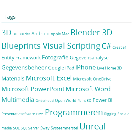
Tags
Blender 3D
3D
Android
Apple Mac
3D Builder
Blueprints Visual Scripting
C#
Creatief
Fotografie
Gegevensanalyse
Entity Framework
iPhone
Gegevensbeheer
Google
iPad
Live Home 3D
Microsoft Excel
Materials
Microsoft OneDrive
Microsoft PowerPoint
Microsoft Word
Multimedia
Power BI
Open World
Paint 3D
Onderhoud
Programmeren
Presentatiesoftware
Rigging
Sociale
Prezi
Unreal
Sway
Systeemherstel
media
SQL
SQL Server