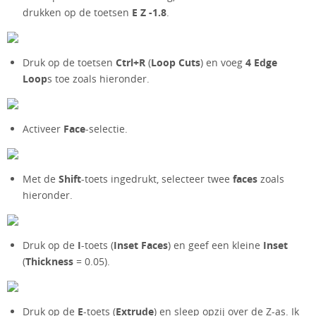
drukken op de toetsen
E Z -1.8
.
Druk op de toetsen
Ctrl+R
(
Loop Cuts
) en voeg
4 Edge
Loop
s toe zoals hieronder.
Activeer
Face
-selectie.
Met de
Shift
-toets ingedrukt, selecteer twee
faces
zoals
hieronder.
Druk op de
I
-toets (
Inset Faces
) en geef een kleine
Inset
(
Thickness
= 0.05).
Druk op de
E
-toets (
Extrude
) en sleep opzij over de Z-as. Ik