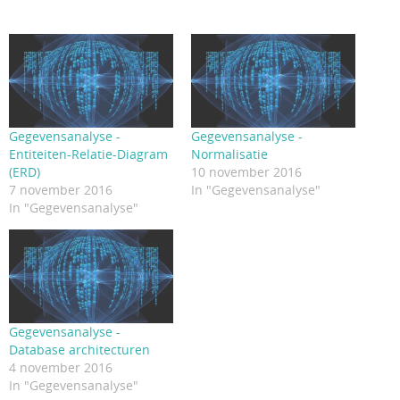
Gegevensanalyse -
Gegevensanalyse -
Entiteiten-Relatie-Diagram
Normalisatie
(ERD)
10 november 2016
7 november 2016
In "Gegevensanalyse"
In "Gegevensanalyse"
Gegevensanalyse -
Database architecturen
4 november 2016
In "Gegevensanalyse"