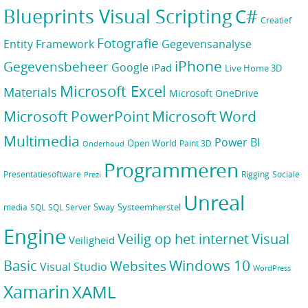
Blueprints Visual Scripting
C#
Creatief
Fotografie
Gegevensanalyse
Entity Framework
iPhone
Gegevensbeheer
Google
iPad
Live Home 3D
Microsoft Excel
Materials
Microsoft OneDrive
Microsoft PowerPoint
Microsoft Word
Multimedia
Power BI
Open World
Paint 3D
Onderhoud
Programmeren
Presentatiesoftware
Rigging
Sociale
Prezi
Unreal
Sway
Systeemherstel
media
SQL
SQL Server
Engine
Veilig op het internet
Visual
Veiligheid
Windows 10
Basic
Websites
Visual Studio
WordPress
Xamarin
XAML