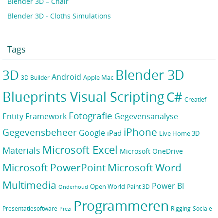
Blender 3D – Chair
Blender 3D - Cloths Simulations
Tags
Blender 3D
3D
Android
Apple Mac
3D Builder
Blueprints Visual Scripting
C#
Creatief
Fotografie
Gegevensanalyse
Entity Framework
iPhone
Gegevensbeheer
Google
iPad
Live Home 3D
Microsoft Excel
Materials
Microsoft OneDrive
Microsoft PowerPoint
Microsoft Word
Multimedia
Power BI
Open World
Paint 3D
Onderhoud
Programmeren
Presentatiesoftware
Rigging
Sociale
Prezi