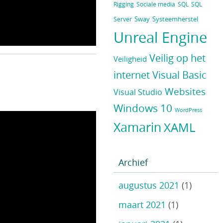
Rigging
Sociale media
SQL
SQL
Sway
Systeemherstel
Server
Unreal Engine
Veilig op het
Veiligheid
internet
Visual Basic
Websites
Visual Studio
Windows 10
WordPress
Xamarin
XAML
Archief
augustus 2021
(1)
maart 2021
(1)