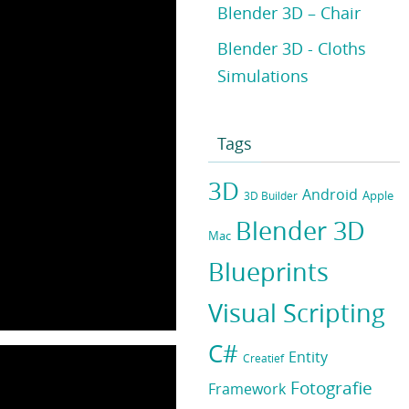
Blender 3D – Chair
Blender 3D - Cloths
Simulations
Tags
3D
Android
Apple
3D Builder
Blender 3D
Mac
Blueprints
Visual Scripting
C#
Entity
Creatief
Fotografie
Framework