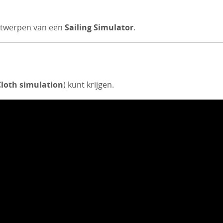
ontwerpen van een
Sailing Simulator
.
Cloth simulation
) kunt krijgen.