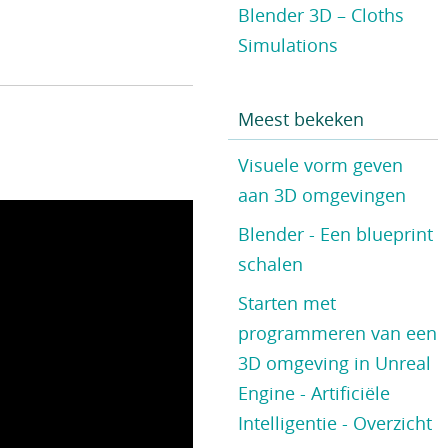
Blender 3D – Cloths
Simulations
Meest bekeken
Visuele vorm geven
aan 3D omgevingen
Blender - Een blueprint
schalen
Starten met
programmeren van een
3D omgeving in Unreal
Engine - Artificiële
Intelligentie - Overzicht