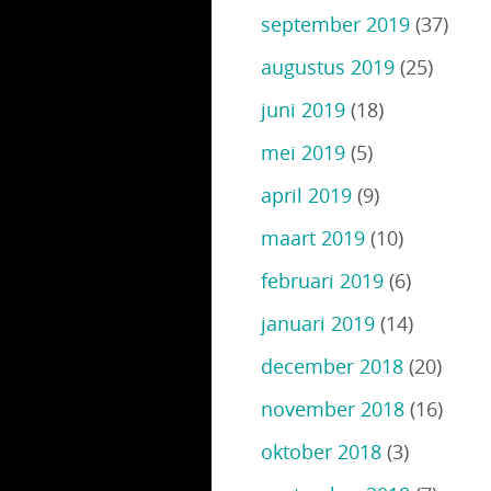
september 2019
(37)
augustus 2019
(25)
juni 2019
(18)
mei 2019
(5)
april 2019
(9)
maart 2019
(10)
februari 2019
(6)
januari 2019
(14)
december 2018
(20)
november 2018
(16)
oktober 2018
(3)