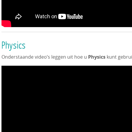
Physics
Onderstaande video’s leggen uit hoe u
Physics
kunt gebrui