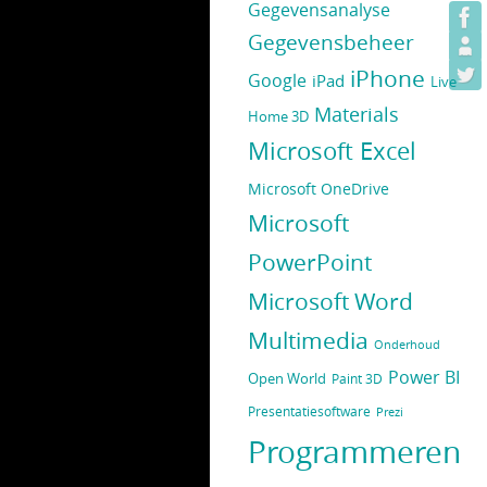
Gegevensanalyse
Gegevensbeheer
iPhone
Google
iPad
Live
Materials
Home 3D
Microsoft Excel
Microsoft OneDrive
Microsoft
PowerPoint
Microsoft Word
Multimedia
Onderhoud
Power BI
Open World
Paint 3D
Presentatiesoftware
Prezi
Programmeren